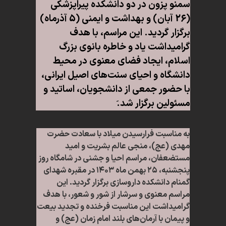
سمنو پزون در دو دانشکده پیراپزشکی
(26 آبان) و بهداشت و ایمنی (5 آذرماه)
برگزار گردید. این مراسم، با هدف
گرامیداشت یاد و خاطره بانوی بزرگ
اسلام، ایجاد فضای معنوی در محیط
دانشگاه و احیای سنت‌های اصیل ایرانی،
با حضور جمعی از دانشجویان، اساتید و
مسئولین برگزار شد.َ
به مناسبت فرارسیدن میلاد با سعادت حضرت
مهدی (عج)، منجی عالم بشریت و امید
مستضعفان، مراسم احیا و جشنی در شامگاه روز
پنجشنبه، ۲۵ بهمن ماه ۱۴۰۳ در مقبره شهدای
گمنام دانشکده داروسازی برگزار گردید. این
مراسم معنوی و سرشار از شور و شعور، با هدف
گرامیداشت این مناسبت فرخنده و تجدید بیعت
و پیمان با آرمان‌های بلند امام زمان (عج) و