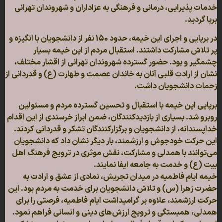
خدمات پذیرایی، درمانی و فرهنگی به عزاداران و شهروندان تهرانی
برپا گردید.
در برپایی و اجرای این خیمه، حدود 150 نفر از دانشجویان با انگیزه و
پر تلاش مشارکت داشتند. استقبال مردم از این خیمه بسیار
چشمگیر و بود. حضور گسترده شهروندان تهرانی از اقشار مختلف،
نشان از ارادت قلبی آنان به خاندان عصمت و طهارت (ع) و قدردانی از
زحمات دانشجویان داشت.
برپایی این خیمه با استقبال و تحسین گسترده مردم و مسئولین
روبرو شد. بسیاری از بازدیدکنندگان، ضمن ابراز خرسندی از این اقدام
خداپسندانه، از دانشجویان و برگزارکنندگان تشکر و قدردانی کردند.
این حرکت خودجوش و ارزشمند، بار دیگر نشان داد که دانشجویان
می‌توانند با همدلی و مشارکت، نقش موثری در ترویج فرهنگ اهل
بیت (ع) و خدمت به جامعه ایفا نمایند.
خیمه ایام فاطمیه در میدان تجریش، نمادی از عشق و ارادت به
حضرت زهرا (س) و تلاش دانشجویان برای خدمت به مردم بود. این
حرکت ارزشمند، علاوه بر گرامیداشت ایام فاطمیه، فرصتی را برای
همدلی، همبستگی و ترویج ارزش‌های دینی و انسانی فراهم نمود.