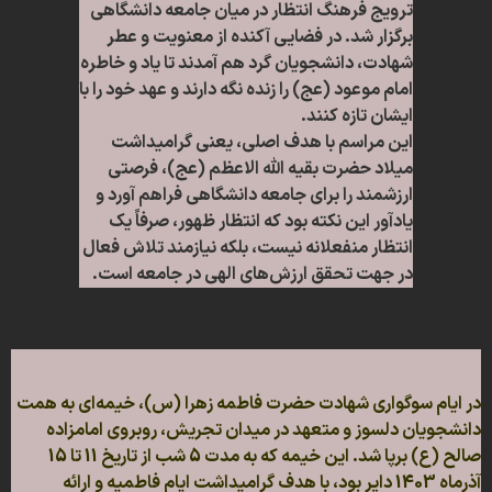
ترویج فرهنگ انتظار در میان جامعه دانشگاهی
برگزار شد. در فضایی آکنده از معنویت و عطر
شهادت، دانشجویان گرد هم آمدند تا یاد و خاطره
امام موعود (عج) را زنده نگه دارند و عهد خود را با
ایشان تازه کنند.
این مراسم با هدف اصلی، یعنی گرامیداشت
میلاد حضرت بقیه الله الاعظم (عج)، فرصتی
ارزشمند را برای جامعه دانشگاهی فراهم آورد و
یادآور این نکته بود که انتظار ظهور، صرفاً یک
انتظار منفعلانه نیست، بلکه نیازمند تلاش فعال
در جهت تحقق ارزش‌های الهی در جامعه است.
در ایام سوگواری شهادت حضرت فاطمه زهرا (س)، خیمه‌ای به همت
دانشجویان دلسوز و متعهد در میدان تجریش، روبروی امامزاده
صالح (ع) برپا شد. این خیمه که به مدت 5 شب از تاریخ 11 تا 15
آذرماه 1403 دایر بود، با هدف گرامیداشت ایام فاطمیه و ارائه