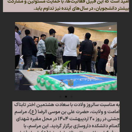
امید است که این قبیل فعالیت‌ها، با حمایت مسئولین و مشارکت
بیشتر دانشجویان، در سال‌های آینده نیز تداوم یابد.
به مناسبت سالروز ولادت با سعادت هشتمین اختر تابناک
امامت و ولایت، حضرت علی بن موسی الرضا (ع)، مراسم
جشنی در روز 20 اردیبهشت 1404 در محل مقبره شهدای
گمنام دانشکده داروسازی برگزار گردید. این مراسم، با