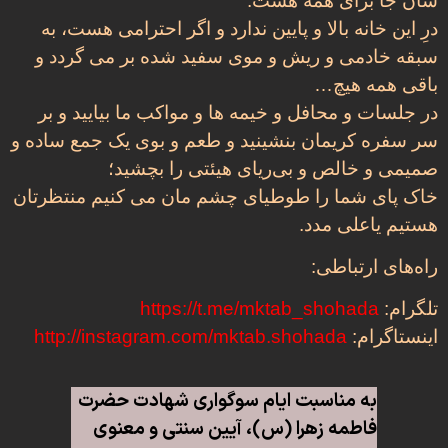
شان جا برای همه هست.
درِ این خانه بالا و پایین ندارد و اگر احترامی هست، به
سبقه خادمی و ریش و موی سفید شده بر می گردد و
باقی همه هیچ…
در جلسات و محافل و خیمه ها و مواکب ما بیایید و بر
سر سفره کریمان بنشینید و طعم و بوی یک جمع ساده و
صمیمی و خالص و بی‌ریای هیئتی را بچشید؛
خاک پای شما را طوطیای چشم مان می کنیم منتظرتان
هستیم یاعلی مدد.
راه‌های ارتباطی:
تلگرام:
https://t.me/mktab_shohada
اینستاگرام:
http://instagram.com/mktab.shohada
به مناسبت ایام سوگواری شهادت حضرت
فاطمه زهرا (س)، آیین سنتی و معنوی